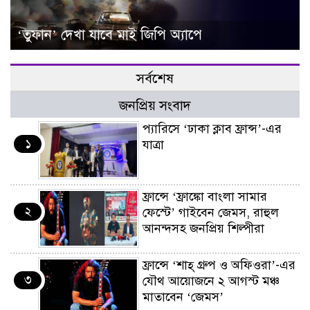
‘তুফান’ দেখা যাবে মাই জিপি অ্যাপে
সর্বশেষ
জনপ্রিয় সংবাদ
প্যারিসে ‘ঢাকা ক্লাব ফ্রান্স’-এর
১
যাত্রা
ফ্রান্সে ‘ফ্রাঙ্কো বাংলা সামার
২
ফেস্টে’ গাইবেন জেমস, রাহুল
আনন্দসহ জনপ্রিয় শিল্পীরা
ফ্রান্সে ‘শাহ্ গ্রুপ ও অফিওরা’-এর
৩
যৌথ আয়োজনে ২ আগস্ট মঞ্চ
মাতাবেন ‘জেমস’