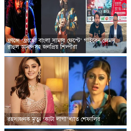
ফ্রান্সে ‘ফ্রাঙ্কো বাংলা সামার ফেস্টে’ গাইবেন জেমস,
রাহুল আনন্দসহ জনপ্রিয় শিল্পীরা
রহস্যজনক মৃত্যু ‘কাটা লাগা’খ্যাত শেফালির