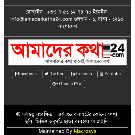
৮
পেলেন জুনেদ ফারহান
মোবাইল : +৩৩ ৭ ৫১ ১২ ৭৪ ৭০ ইমেইল :
info@amaderkatha24.com গুলশান - ১, ঢাকা - ১২১০,
এমপি মমতাজ আলোকে
বাংলাদেশ
৯
অভিনন্দন জানালো ‘মুন্সিগঞ্জ
জেলা প্রবাসী এসোসিয়েশন’
বেদে সম্প্রদায় নিয়ে প্যারিসে
১০
তথ্য-চলচ্চিত্র “ভাসমান জীবন”
প্রদর্শনী ও বাংলা নববর্ষ উদযাপন
Facebook
Twitter
Linkedin
Youtube
Google Plus
© সর্বস্বত্ব সংরক্ষিত । এই ওয়েবসাইটের কোনো লেখা,
ছবি, ভিডিও অনুমতি ছাড়া ব্যবহার বেআইনি।
Maintained By
Macrosys