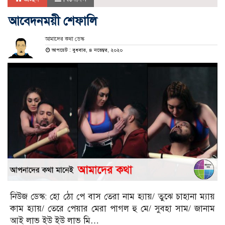
আবেদনময়ী শেফালি
আমাদের কথা ডেস্ক
আপডেট : বুধবার, ৪ নভেম্বর, ২০২০
নিউজ ডেস্ক: হো ঠো পে বাস তেরা নাম হ্যায়/ তুঝে চাহানা ম্যায়
কাম হ্যায়/ তেরে পেয়ার মেরা পাগল হু মে/ সুবহা সাম/ জানাম
আই লাভ ইউ ইউ লাভ মি…