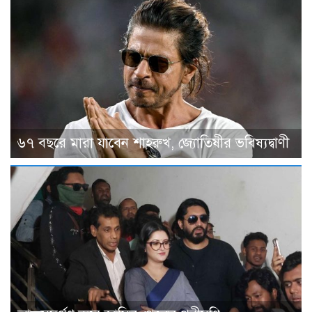
৬৭ বছরে মারা যাবেন শাহরুখ, জ্যোতিষীর ভবিষ্যদ্বাণী