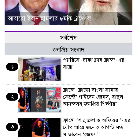
আবারো ইরান হামলার হুমকি ট্রাম্পের!
সর্বশেষ
জনপ্রিয় সংবাদ
প্যারিসে ‘ঢাকা ক্লাব ফ্রান্স’-এর
১
যাত্রা
ফ্রান্সে ‘ফ্রাঙ্কো বাংলা সামার
২
ফেস্টে’ গাইবেন জেমস, রাহুল
আনন্দসহ জনপ্রিয় শিল্পীরা
ফ্রান্সে ‘শাহ্ গ্রুপ ও অফিওরা’-এর
৩
যৌথ আয়োজনে ২ আগস্ট মঞ্চ
মাতাবেন ‘জেমস’