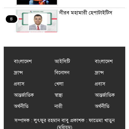
নীরব মহামারী হেপাটাইটিস
৪
কর্মসংস্থান তৈরির লক্ষ্যে SAF-
৫
এর সম্পূর্ণ বিনামূল্যের সুশি
প্রশিক্ষণ কার্যক্রমের শুভ সূচনা
বাংলাদেশ
আইসিটি
বাংলাদেশ
ফ্রান্সসহ ইউরোপীয় দেশসমূহে
ফ্রান্স
বিনোদন
ফ্রান্স
৬
দাবদাহ: কারণ, প্রভাব ও করণীয়
প্রবাস
খেলা
প্রবাস
আন্তর্জাতিক
স্বাস্থ্য
আন্তর্জাতিক
ফ্রান্সে সংবর্ধিত হলেন যুক্তরাজ্য
৭
বিএনপি’র আহ্বায়ক কমিটির
অর্থনীতি
নারী
অর্থনীতি
সদস্য তপন
সম্পাদক : লুৎফুর রহমান বাবু প্রকাশক : ফাতেমা খাতুন
সাংবাদিকতায় কৃতিত্বের পুরস্কার
(মরিয়ম)