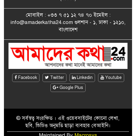
৮
পেলেন জুনেদ ফারহান
মোবাইল : +৩৩ ৭ ৫১ ১২ ৭৪ ৭০ ইমেইল :
info@amaderkatha24.com গুলশান - ১, ঢাকা - ১২১০,
এমপি মমতাজ আলোকে
বাংলাদেশ
৯
অভিনন্দন জানালো ‘মুন্সিগঞ্জ
জেলা প্রবাসী এসোসিয়েশন’
বেদে সম্প্রদায় নিয়ে প্যারিসে
১০
তথ্য-চলচ্চিত্র “ভাসমান জীবন”
প্রদর্শনী ও বাংলা নববর্ষ উদযাপন
Facebook
Twitter
Linkedin
Youtube
Google Plus
© সর্বস্বত্ব সংরক্ষিত । এই ওয়েবসাইটের কোনো লেখা,
ছবি, ভিডিও অনুমতি ছাড়া ব্যবহার বেআইনি।
Maintained By
Macrosys