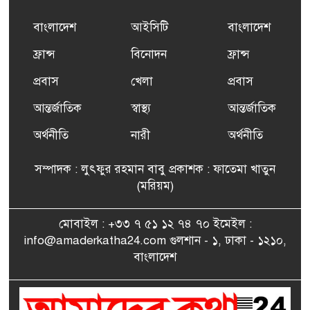
প্রশিক্ষণ কার্যক্রমের শুভ সূচনা
বাংলাদেশ
আইসিটি
বাংলাদেশ
ফ্রান্সসহ ইউরোপীয় দেশসমূহে
ফ্রান্স
বিনোদন
ফ্রান্স
৬
দাবদাহ: কারণ, প্রভাব ও করণীয়
প্রবাস
খেলা
প্রবাস
আন্তর্জাতিক
স্বাস্থ্য
আন্তর্জাতিক
ফ্রান্সে সংবর্ধিত হলেন যুক্তরাজ্য
৭
বিএনপি’র আহ্বায়ক কমিটির
অর্থনীতি
নারী
অর্থনীতি
সদস্য তপন
সম্পাদক : লুৎফুর রহমান বাবু প্রকাশক : ফাতেমা খাতুন
সাংবাদিকতায় কৃতিত্বের পুরস্কার
(মরিয়ম)
৮
পেলেন জুনেদ ফারহান
মোবাইল : +৩৩ ৭ ৫১ ১২ ৭৪ ৭০ ইমেইল :
info@amaderkatha24.com গুলশান - ১, ঢাকা - ১২১০,
এমপি মমতাজ আলোকে
বাংলাদেশ
৯
অভিনন্দন জানালো ‘মুন্সিগঞ্জ
জেলা প্রবাসী এসোসিয়েশন’