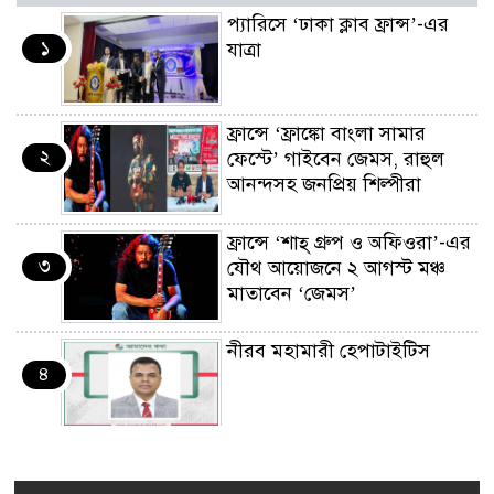
প্যারিসে ‘ঢাকা ক্লাব ফ্রান্স’-এর
১
যাত্রা
ফ্রান্সে ‘ফ্রাঙ্কো বাংলা সামার
২
ফেস্টে’ গাইবেন জেমস, রাহুল
আনন্দসহ জনপ্রিয় শিল্পীরা
ফ্রান্সে ‘শাহ্ গ্রুপ ও অফিওরা’-এর
৩
যৌথ আয়োজনে ২ আগস্ট মঞ্চ
মাতাবেন ‘জেমস’
নীরব মহামারী হেপাটাইটিস
৪
কর্মসংস্থান তৈরির লক্ষ্যে SAF-
৫
এর সম্পূর্ণ বিনামূল্যের সুশি