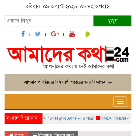
রবিবার, ০৯ অগাস্ট ২০২৬, ০৮:৪২ অপরাহ্ন
খুজুন
Toggle
naviga
সংবাদ শিরোনাম :
প্যারিসে ‘ঢাকা ক্লাব ফ্রান্স’-এর যাত্রা
ফ্রান্সে ‘ফ্রাঙ্কো বাংলা
প্রচ্ছদ
বিনোদন
,
বিশেষ খবর