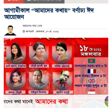
আগামীকাল “আমাদের কথায়” বর্ণাঢ্য ঈদ
আয়োজন
আমাদের কথা ডেস্ক
আপডেট : সোমবার, ১৭ মে, ২০২১