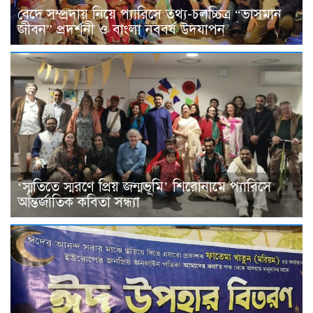
বেদে সম্প্রদায় নিয়ে প্যারিসে তথ্য-চলচ্চিত্র “ভাসমান
জীবন” প্রদর্শনী ও বাংলা নববর্ষ উদযাপন
‘স্মৃতিতে স্মরণে প্রিয় জন্মভূমি’ শিরোনামে প্যারিসে
আন্তর্জাতিক কবিতা সন্ধ্যা